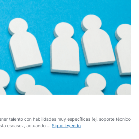
ner talento con habilidades muy específicas (ej. soporte técnico
El
a esta escasez, actuando …
Sigue leyendo
BPO
como